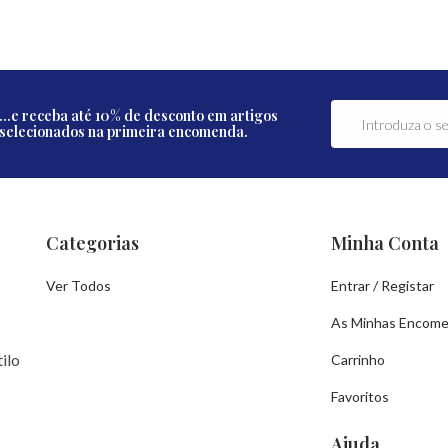
...e receba até 10% de desconto em artigos
selecionados na primeira encomenda.
Categorias
Minha Conta
Ver Todos
Entrar / Registar
As Minhas Encom
ilo
Carrinho
Favoritos
Ajuda