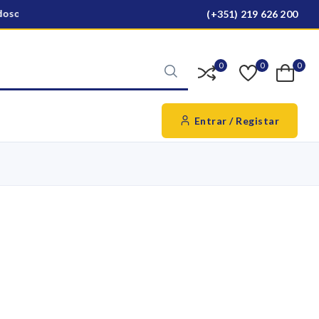
oso para todo o país
Ver produtos
(+351) 219 626 200
0
0
0
Entrar / Registar