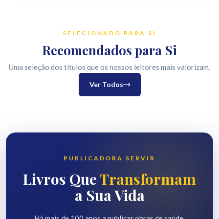
SELECIONADO PARA SI
Recomendados para Si
Uma seleção dos títulos que os nossos leitores mais valorizam.
Ver Todos
PUBLICADORA SERVIR
Livros
Que
Transformam
a
Sua
Vida
Há mais de 100 anos a publicar obras de saúde,