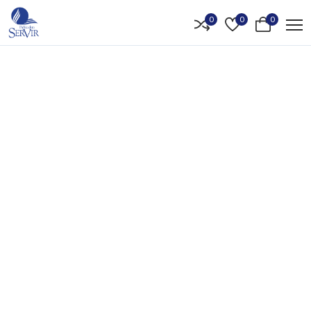
0
0
0