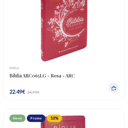
Bíblias
Bíblia ARC065LG - Rosa - ARC
22.49
€
24.99
€
10
%
Novo
Promo