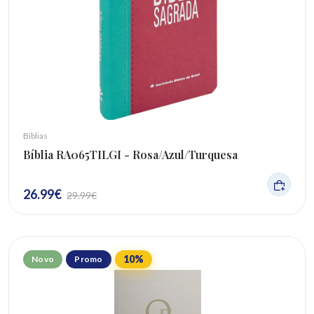
Bíblias
Bíblia RA065TILGI - Rosa/Azul/Turquesa
26.99
€
29.99
€
10
%
Novo
Promo