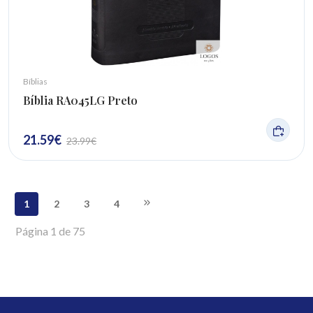
Bíblias
Bíblia RA045LG Preto
21.59
€
23.99
€
1
2
3
4
Página
1
de
75