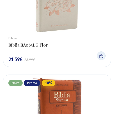
Bíblias
Bíblia RA063LG Flor
21.59
€
23.99
€
10
%
Novo
Promo