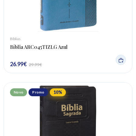
Bíblias
Bíblia ARC045TIZLG Azul
26.99
€
29.99
€
10
%
Novo
Promo