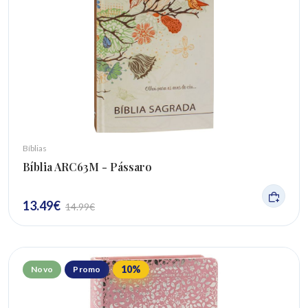
Bíblias
Bíblia ARC63M - Pássaro
13.49
€
14.99
€
10
%
Novo
Promo