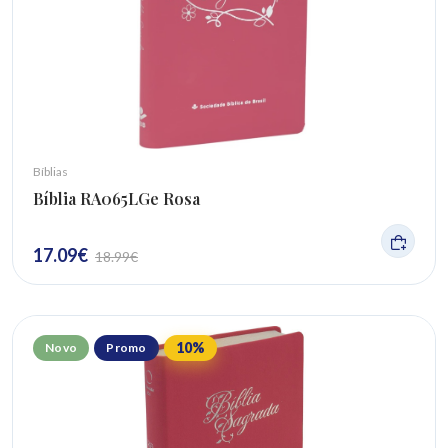
Bíblias
Bíblia RA065LGe Rosa
17.09
€
18.99
€
10
%
Novo
Promo