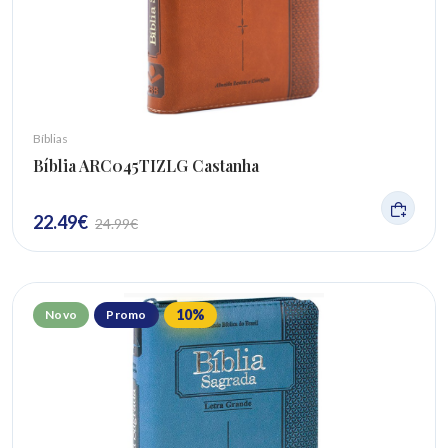
Bíblias
Bíblia ARC045TIZLG Castanha
22.49
€
24.99
€
10
%
Novo
Promo