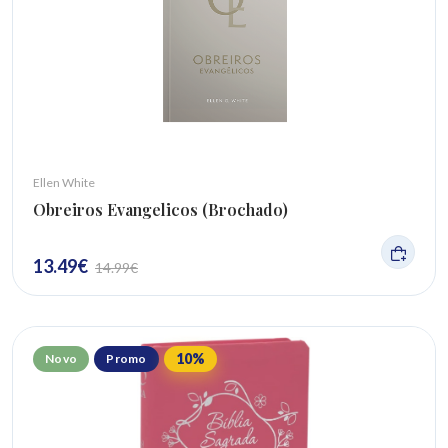
Ellen White
Obreiros Evangelicos (Brochado)
13.49
€
14.99
€
10
%
Novo
Promo