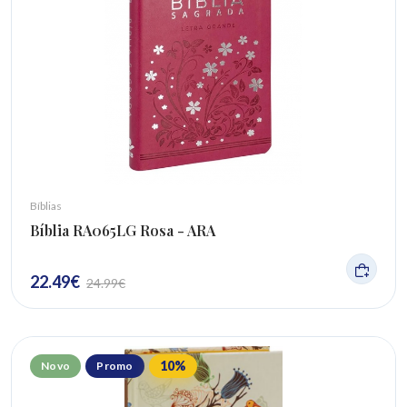
Bíblias
Bíblia RA065LG Rosa - ARA
22.49
€
24.99
€
10
%
Novo
Promo