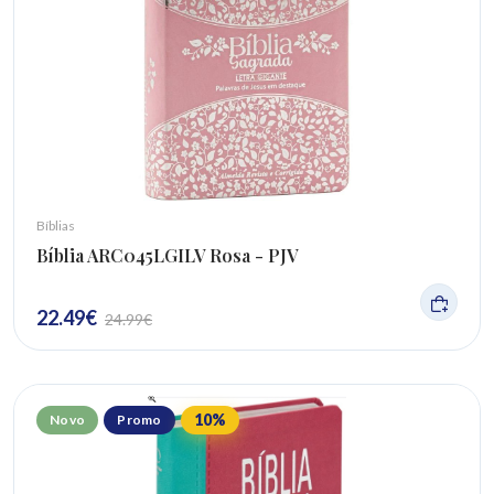
Bíblias
Bíblia ARC045LGILV Rosa - PJV
22.49
€
24.99
€
10
%
Novo
Promo