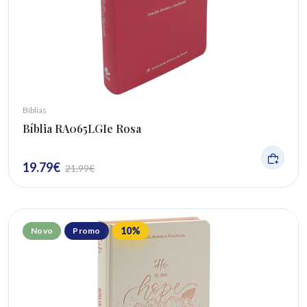
Bíblias
Bíblia RA065LGIe Rosa
19.79
€
21.99
€
10
%
Novo
Promo