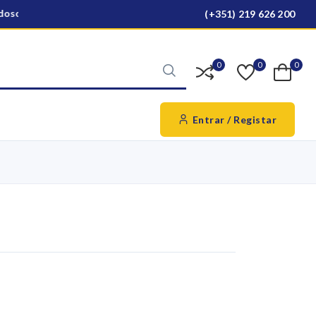
oso para todo o país
Ver produtos
(+351) 219 626 200
0
0
0
Entrar / Registar