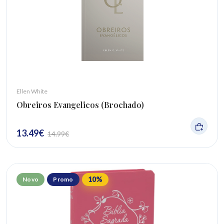
Ellen White
Obreiros Evangelicos (Brochado)
13.49
€
14.99
€
10
%
Novo
Promo