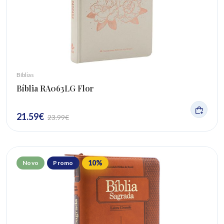
Bíblias
Bíblia RA063LG Flor
21.59
€
23.99
€
10
%
Novo
Promo