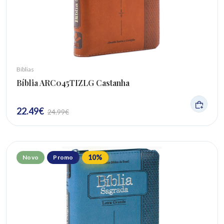
Bíblias
Bíblia ARC045TIZLG Castanha
22.49
€
24.99
€
10
%
Novo
Promo