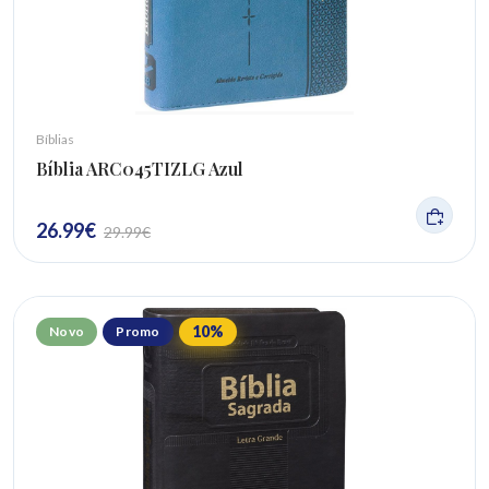
Bíblias
Bíblia ARC045TIZLG Azul
26.99
€
29.99
€
10
%
Novo
Promo