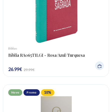
Bíblias
Bíblia RA065TILGI - Rosa/Azul/Turquesa
26.99
€
29.99
€
10
%
Novo
Promo