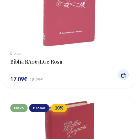
Bíblias
Bíblia RA065LGe Rosa
17.09
€
18.99
€
10
%
Novo
Promo