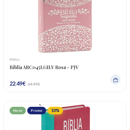
Bíblias
Bíblia ARC045LGILV Rosa - PJV
22.49
€
24.99
€
10
%
Novo
Promo