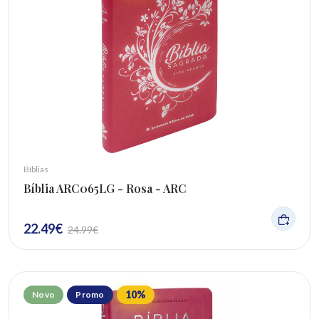
Bíblias
Bíblia ARC065LG - Rosa - ARC
22.49
€
24.99
€
10
%
Novo
Promo