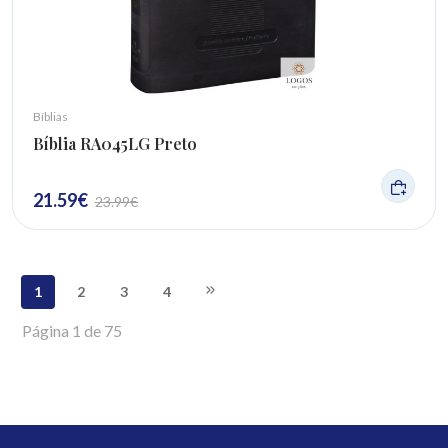
Bíblias
Bíblia RA045LG Preto
21.59
€
23.99
€
1
2
3
4
Página
1
de
75