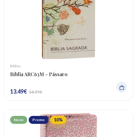
Bíblias
Bíblia ARC63M - Pássaro
13.49
€
14.99
€
10
%
Novo
Promo