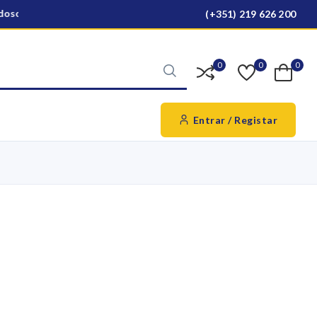
oso para todo o país
Ver produtos
(+351) 219 626 200
0
0
0
Entrar / Registar