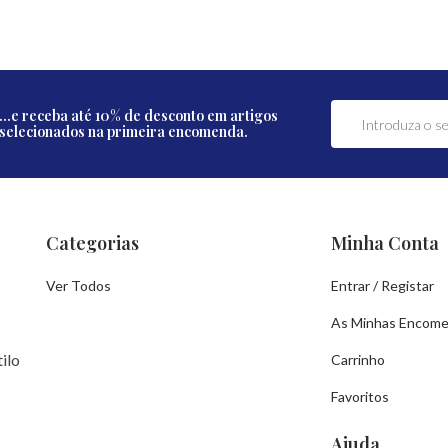
...e receba até 10% de desconto em artigos
selecionados na primeira encomenda.
Categorias
Minha Conta
Ver Todos
Entrar / Registar
As Minhas Encom
ilo
Carrinho
Favoritos
Ajuda