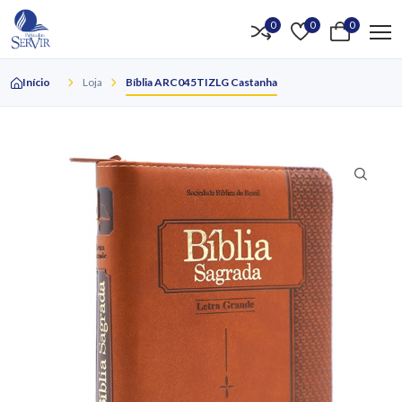
0
0
0
Início
Loja
Bíblia ARC045TIZLG Castanha