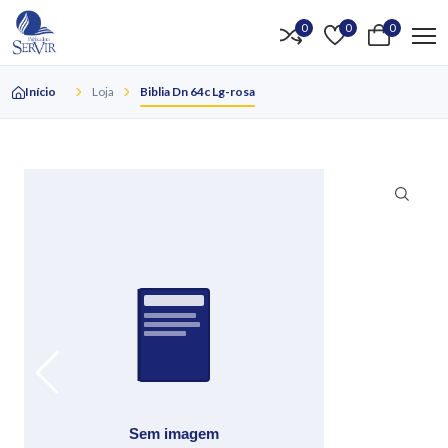
0
0
0
Início
Loja
Biblia Dn 64c Lg-rosa