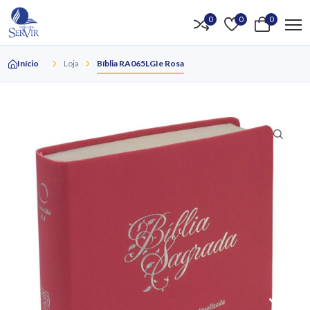
0
0
0
Início
Loja
Bíblia RA065LGIe Rosa