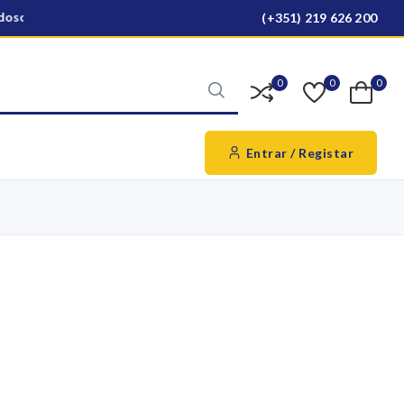
oso para todo o país
Ver produtos
(+351) 219 626 200
0
0
0
Entrar / Registar