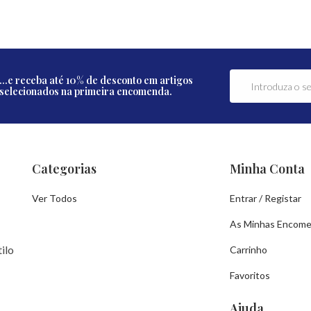
...e receba até 10% de desconto em artigos
selecionados na primeira encomenda.
Categorias
Minha Conta
Ver Todos
Entrar / Registar
As Minhas Encom
ilo
Carrinho
Favoritos
Ajuda