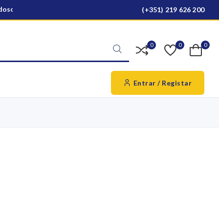
oso para todo o país
Ver produtos
(+351) 219 626 200
0
0
0
Entrar / Registar