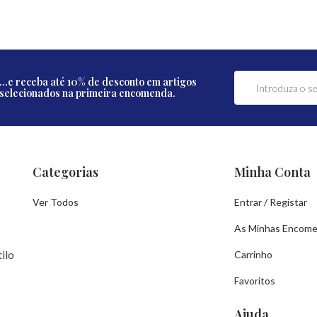
...e receba até 10% de desconto em artigos
selecionados na primeira encomenda.
Categorias
Minha Conta
Ver Todos
Entrar / Registar
As Minhas Encom
ilo
Carrinho
Favoritos
Ajuda